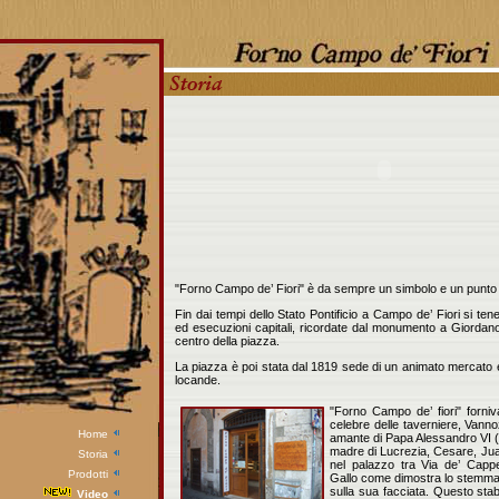
"Forno Campo de’ Fiori" è da sempre un simbolo e un punto
Fin dai tempi dello Stato Pontificio a Campo de’ Fiori si ten
ed esecuzioni capitali, ricordate dal monumento a Giordano
centro della piazza.
La piazza è poi stata dal 1819 sede di un animato mercato e 
locande.
"Forno Campo de’ fiori" forniva
celebre delle taverniere, Vann
Home
amante di Papa Alessandro VI (
madre di Lucrezia, Cesare, Juan 
Storia
nel palazzo tra Via de’ Cappel
Prodotti
Gallo come dimostra lo stemma
sulla sua facciata. Questo stabi
Video