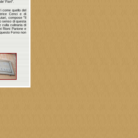
e’ Fiori".
bri come quello del
atrice Cenci e di
utari, compose "Il
ero senso di questa
culla culinaria di
nei Rioni Parione e
o questo Forno non