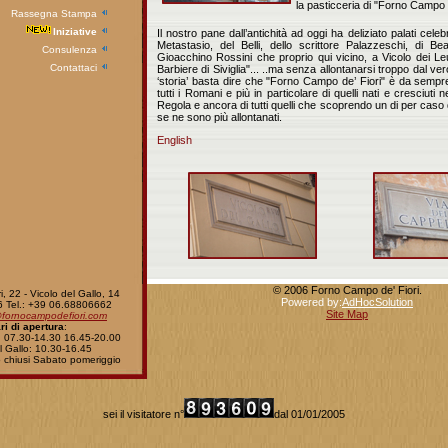
la pasticceria di "Forno Campo d
Rassegna Stampa
Iniziative
Il nostro pane dall’antichità ad oggi ha deliziato palati cele
Metastasio, del Belli, dello scrittore Palazzeschi, di Be
Consulenza
Gioacchino Rossini che proprio qui vicino, a Vicolo dei Le
Contattaci
Barbiere di Siviglia"... ..ma senza allontanarsi troppo dal v
‘storia’ basta dire che "Forno Campo de’ Fiori" è da sempre 
tutti i Romani e più in particolare di quelli nati e cresciuti 
Regola e ancora di tutti quelli che scoprendo un di per cas
se ne sono più allontanati.
English
© 2006 Forno Campo de' Fiori.
, 22 - Vicolo del Gallo, 14
Powered by:
AdHocSolution
 Tel.: +39 06.68806662
Site Map
@fornocampodefiori.com
ri di apertura
:
: 07.30-14.30 16.45-20.00
l Gallo: 10.30-16.45
o chiusi Sabato pomeriggio
sei il visitatore n°
dal 01/01/2005