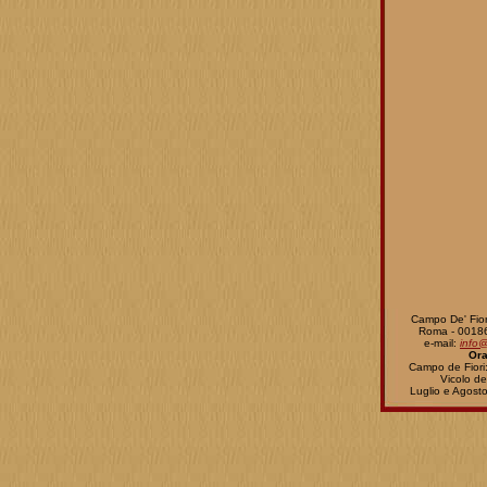
Campo De' Fiori
Roma - 00186
e-mail:
info
Ora
Campo de Fiori
Vicolo de
Luglio e Agost