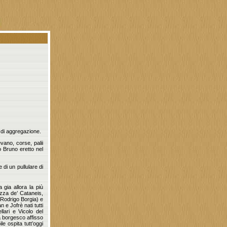
 di aggregazione.
evano, corse, palii
 Bruno eretto nel
di un pullulare di
 gia allora la più
ozza de’ Cataneis,
Rodrigo Borgia) e
e Jofrè nati tutti
lari e Vicolo del
 borgesco affisso
le ospita tutt’oggi