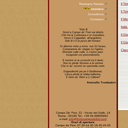
Il T
Rassegna Stampa
Iniziative
Il T
Consulenza
Il M
Contattaci
Itali
"Solo lli
Ncim’a Campo de’ Fiori vai diretto
Il Gi
Che fra la Carbonara e er macellaro,
Verzo li Cappellari, all’angoletto,
Solo lli c’è la pizza del fornaro.
Il Gi
Tu dàmme retta a mme, nun fà l’avaro,
Compratene du’ sleppe co l’ojjetto,
Clas
Sfornate calle calle, e n’antro paro.
Insaporite cor pommidoretto.
E mentre te la scrocchi tra li denti,
Nun te pèrde Siconno a la vetrina
Che in du’ siconni ne spennella venti.
Doppodechè pia pe li Giubbonari,
Làssa pèrde la robba ballerina,
E fatte du’ filetti a Li Libbrari"
Antonello Trombadori
Campo De' Fiori, 22 - Vicolo del Gallo, 14
Roma - 00186 Tel.: +39 06.68806662
e-mail:
info@fornocampodefiori.com
Orari di apertura
:
Campo de Fiori: 07.30-14.30 16.45-20.00