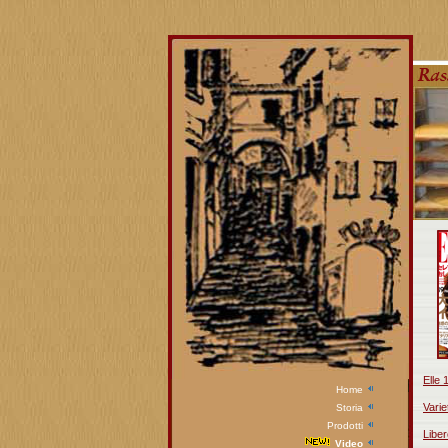
Elle 
Home
Varie
Storia
Prodotti
Libe
Video