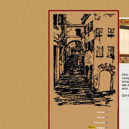
Dino 
camp
intra
tale 
anni,
Qui d
Home
Storia
Prodotti
Video